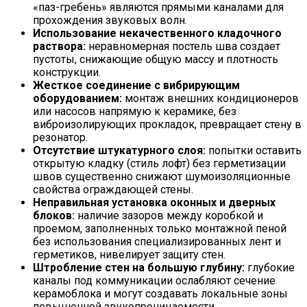
«паз-гребень» являются прямыми каналами для
прохождения звуковых волн.
Использование некачественного кладочного
раствора:
неравномерная постель шва создает
пустоты, снижающие общую массу и плотность
конструкции.
Жесткое соединение с вибрирующим
оборудованием:
монтаж внешних кондиционеров
или насосов напрямую к керамике, без
виброизолирующих прокладок, превращает стену в
резонатор.
Отсутствие штукатурного слоя:
попытки оставить
открытую кладку (стиль лофт) без герметизации
швов существенно снижают шумоизоляционные
свойства ограждающей стены.
Неправильная установка оконных и дверных
блоков:
наличие зазоров между коробкой и
проемом, заполненных только монтажной пеной
без использования специализированных лент и
герметиков, нивелирует защиту стен.
Штробление стен на большую глубину:
глубокие
каналы под коммуникации ослабляют сечение
керамоблока и могут создавать локальные зоны
повышенной звукопроницаемости.