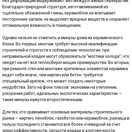
без деформаций выдерживают вес междуэтажных перекрытий.
Благодаря природной структуре, изготавливаемой из
тщательно обожженной глины, керамоблок не впитывает
посторонние запахи, не выделяет вредных веществ и сохраняет
оптимальную влажность в помещениях.
Однако нельзя не отметить и минусы дома из керамического
блока. Во-первых, монтаж требует высокой квалификации
строителей и строгости к соблюдению технологии: при
неправильной кладке могут образоваться “мостики холода”, что
сведет на нет все теплосберегающие преимущества. Во-вторых,
при ремонте стен или монтаже крепежных элементов керамика
ведет себя иначе, чем кирпич или бетон: требуется
специальный крепеж, что может создать некоторые
неудобства. Зато на фоне плюсов: экономии на утеплении,
ускорения работ, идеальных экологических характеристик —
такие минусы кажутся второстепенными.
Для тех, кто сравнивает основные материалы строительного
рынка — кирпич, пеноблок, газобетон или керамоблок, разница в
пользу последнего становится всё более очевидной за счет
энергоэффективности, легкости кладки и долговечности.